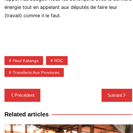
énergie tout en appelant aux députés de faire leur
(travail)
comme il le faut.
Haut Katanga
RDC
Transferts Aux Provinces
Navigation
Précédent
Suivant
de
l’article
Related articles