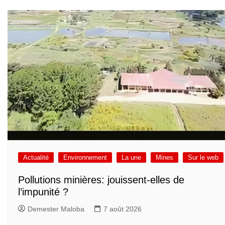
Actualité
Environnement
La une
Mines
Sur le web
Pollutions minières: jouissent-elles de
l’impunité ?
Demester Maloba
7 août 2026