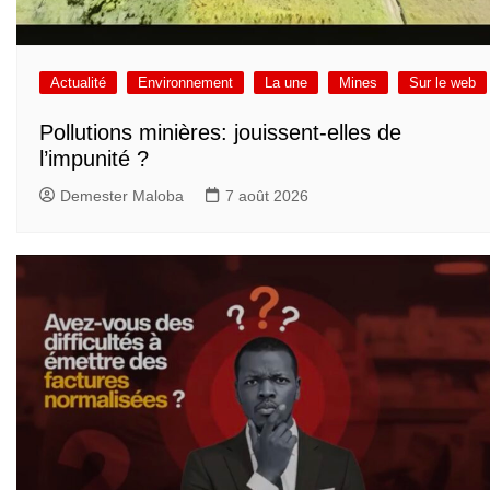
Actualité
Environnement
La une
Mines
Sur le web
Pollutions minières: jouissent-elles de
l’impunité ?
Demester Maloba
7 août 2026