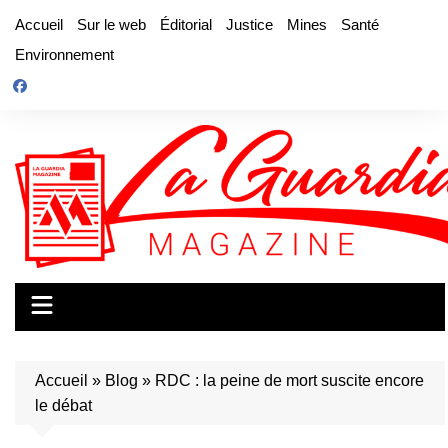
Aller
Accueil
Sur le web
Éditorial
Justice
Mines
Santé
au
Environnement
contenu
Accueil
»
Blog
»
RDC : la peine de mort suscite encore
le débat