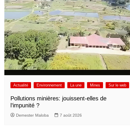
Actualité
Environnement
La une
Mines
Sur le web
Pollutions minières: jouissent-elles de
l’impunité ?
Demester Maloba
7 août 2026