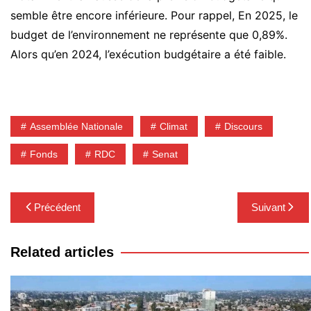
semble être encore inférieure. Pour rappel, En 2025, le
budget de l’environnement ne représente que 0,89%.
Alors qu’en 2024, l’exécution budgétaire a été faible.
Assemblée Nationale
Climat
Discours
Fonds
RDC
Senat
Navigation
Précédent
Suivant
de
l’article
Related articles