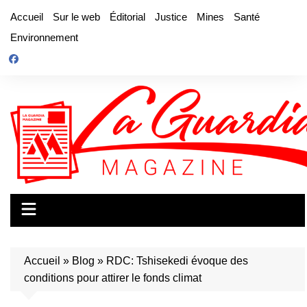
Aller
Accueil
Sur le web
Éditorial
Justice
Mines
Santé
au
Environnement
contenu
Accueil
»
Blog
»
RDC: Tshisekedi évoque des
conditions pour attirer le fonds climat