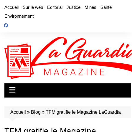
Aller
Accueil
Sur le web
Éditorial
Justice
Mines
Santé
au
Environnement
contenu
Accueil
»
Blog
»
TFM gratifie le Magazine LaGuardia
TFM gratifie le Magazine