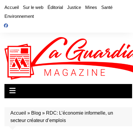
Aller
Accueil
Sur le web
Éditorial
Justice
Mines
Santé
au
Environnement
contenu
Accueil
»
Blog
»
RDC: L’économie informelle, un
secteur créateur d’emplois