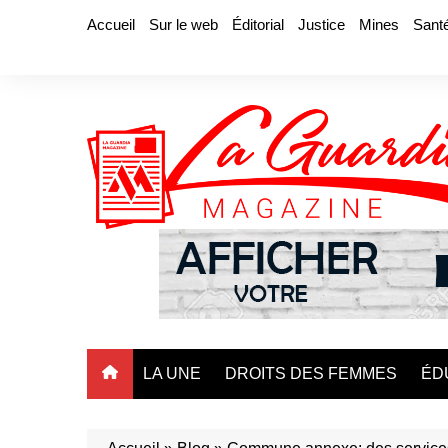
Aller
Accueil
Sur le web
Éditorial
Justice
Mines
Sant
au
contenu
LA UNE
DROITS DES FEMMES
ÉD