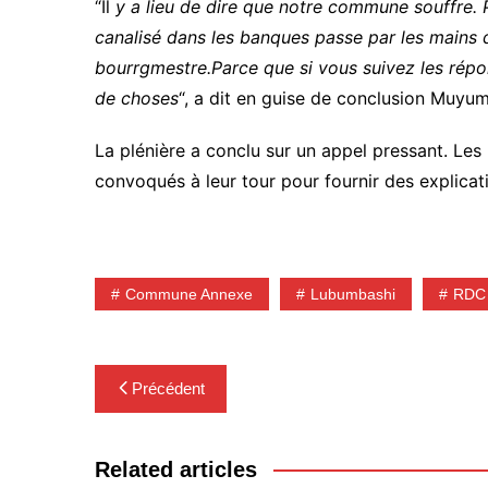
“Il
y a lieu de dire que notre commune souffre. Pa
canalisé dans les banques passe par les mains d
bourrgmestre.Parce que si vous suivez les rép
de choses
“, a dit en guise de conclusion Muyu
La plénière a conclu sur un appel pressant. Les 
convoqués à leur tour pour fournir des explicati
Commune Annexe
Lubumbashi
RDC
Navigation
Précédent
de
l’article
Related articles