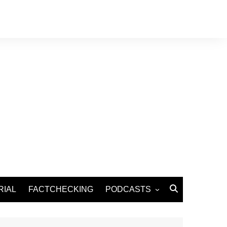
RIAL
FACTCHECKING
PODCASTS
Podcast Santé
Podcast Environnement