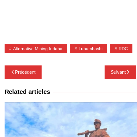
Alternative Mining Indaba
Lubumbashi
RDC
Navigation
Précédent
Suivant
de
l’article
Related articles