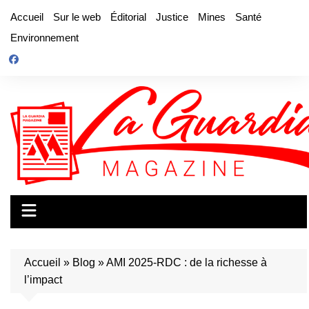
Aller
Accueil
Sur le web
Éditorial
Justice
Mines
Santé
au
Environnement
contenu
Accueil
»
Blog
»
AMI 2025-RDC : de la richesse à
l’impact