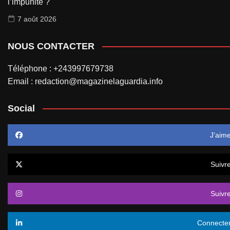
l’impunité ?
7 août 2026
NOUS CONTACTER
Téléphone : +243997679738
Email : redaction@magazinelaguardia.info
Social
J’aim
Suivr
Suivr
Connecte