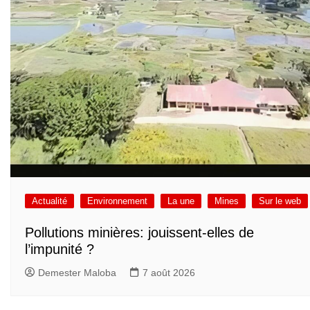
Actualité
Environnement
La une
Mines
Sur le web
Pollutions minières: jouissent-elles de
l’impunité ?
Demester Maloba
7 août 2026