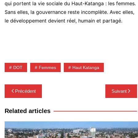
qui portent la vie sociale du Haut-Katanga : les femmes.
Sans elles, la gouvernance reste incomplète. Avec elles,
le développement devient réel, humain et partagé.
DOT
Femmes
Haut Katanga
Navigation
Précédent
Suivant
de
l’article
Related articles