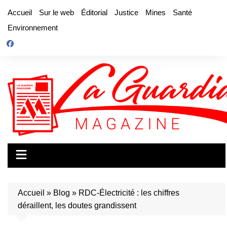
Aller
Accueil
Sur le web
Éditorial
Justice
Mines
Santé
au
Environnement
contenu
Accueil
»
Blog
»
RDC-Électricité : les chiffres
déraillent, les doutes grandissent