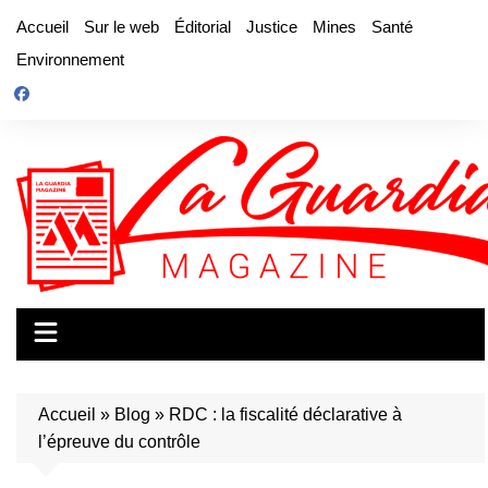
Aller
Accueil
Sur le web
Éditorial
Justice
Mines
Santé
au
Environnement
contenu
Accueil
»
Blog
»
RDC : la fiscalité déclarative à
l’épreuve du contrôle