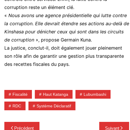
corruption reste un élément clé.
«
Nous avons une agence présidentielle qui lutte contre
la corruption. Elle devrait étendre ses actions au-delà de
Kinshasa pour dénicher ceux qui sont dans les circuits
de corruption
», propose Germain Kuna.
La justice, conclut-il, doit également jouer pleinement
son rôle afin de garantir une gestion plus transparente
des recettes fiscales du pays.
Fiscalité
Haut Katanga
Lubumbashi
RDC
Système Déclaratif
Navigation
Précédent
Suivant