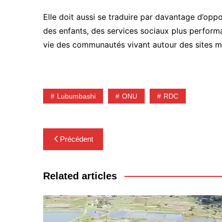
Elle doit aussi se traduire par davantage d’opp
des enfants, des services sociaux plus perform
vie des communautés vivant autour des sites mi
Lubumbashi
ONU
RDC
Navigation
Précédent
de
l’article
Related articles