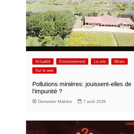
Actualité
Environnement
La une
Mines
Sur le web
Pollutions minières: jouissent-elles de
l’impunité ?
Demester Maloba
7 août 2026