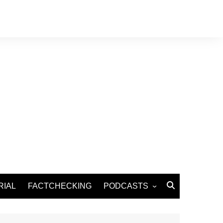
RIAL
FACTCHECKING
PODCASTS
Podcast Santé
Podcast Environnement