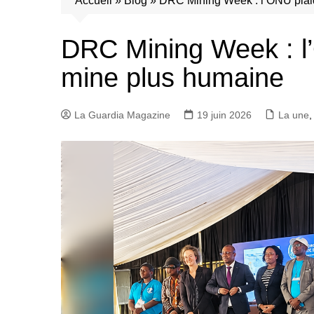
Accueil
»
Blog
»
DRC Mining Week : l’ONU plai
DRC Mining Week : l
mine plus humaine
La Guardia Magazine
19 juin 2026
La une
,