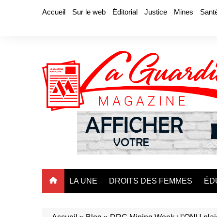
Aller
Accueil
Sur le web
Éditorial
Justice
Mines
Sant
au
contenu
LA UNE
DROITS DES FEMMES
ÉD