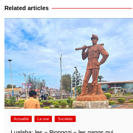
l’article
Related articles
Actualité
La une
Sociétés
Lualaba: les « Biongozi » les gangs qui