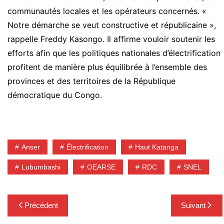
communautés locales et les opérateurs concernés. «
Notre démarche se veut constructive et républicaine »,
rappelle Freddy Kasongo. Il affirme vouloir soutenir les
efforts afin que les politiques nationales d’électrification
profitent de manière plus équilibrée à l’ensemble des
provinces et des territoires de la République
démocratique du Congo.
Anser
Électrification
Haut Katanga
Lubumbashi
OEARSE
RDC
SNEL
Navigation
Précédent
Suivant
de