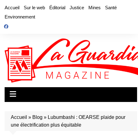
Aller
Accueil
Sur le web
Éditorial
Justice
Mines
Santé
au
Environnement
contenu
Accueil
»
Blog
»
Lubumbashi : OEARSE plaide pour
une électrification plus équitable