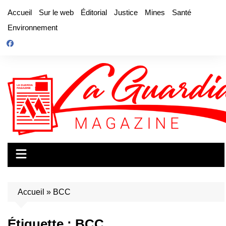
Aller
Accueil
Sur le web
Éditorial
Justice
Mines
Santé
au
Environnement
contenu
Accueil
»
BCC
Étiquette :
BCC