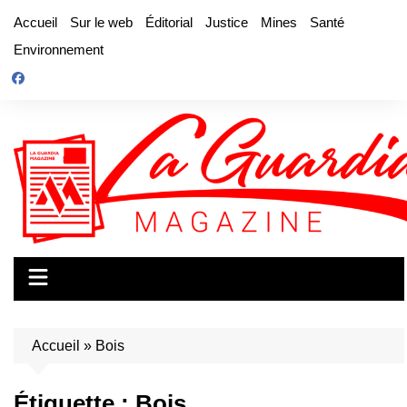
Aller
Accueil
Sur le web
Éditorial
Justice
Mines
Santé
au
Environnement
contenu
Accueil
»
Bois
Étiquette :
Bois