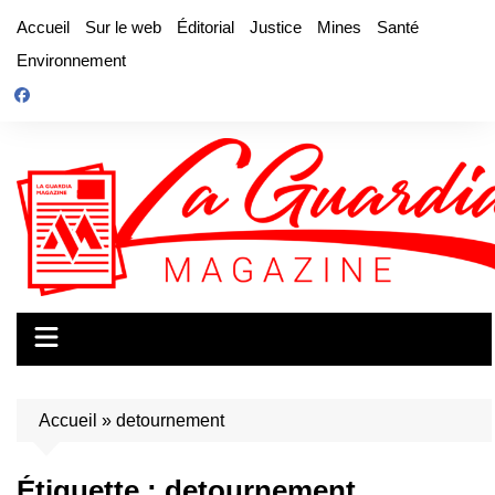
Aller
Accueil
Sur le web
Éditorial
Justice
Mines
Santé
au
Environnement
contenu
Accueil
»
detournement
Étiquette :
detournement