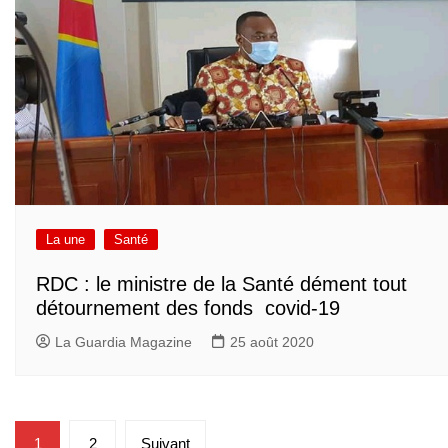
La une
Santé
RDC : le ministre de la Santé dément tout
détournement des fonds covid-19
La Guardia Magazine
25 août 2020
Pagination
1
2
Suivant