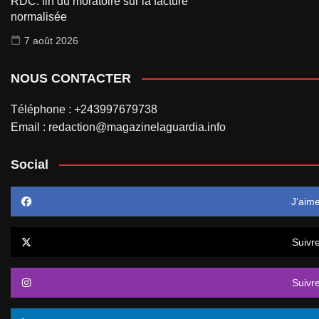
RDC: fin du moratoire sur la facture
normalisée
7 août 2026
NOUS CONTACTER
Téléphone : +243997679738
Email : redaction@magazinelaguardia.info
Social
J’aim
Suivr
Suivr