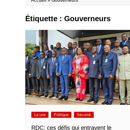
Accueil
»
Gouverneurs
Étiquette :
Gouverneurs
La une
Politique
Sécurité
RDC: ces défis qui entravent le