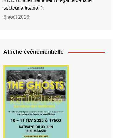
RDC:l’État entretient-il l’illégalité dans le
secteur artisanal ?
6 août 2026
Affiche événementielle