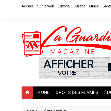
Aller
Accueil
Sur le web
Éditorial
Justice
Mines
Sant
au
contenu
LA UNE
DROITS DES FEMMES
ÉD