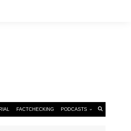
RIAL
FACTCHECKING
PODCASTS
Podcast Santé
Podcast Environnement