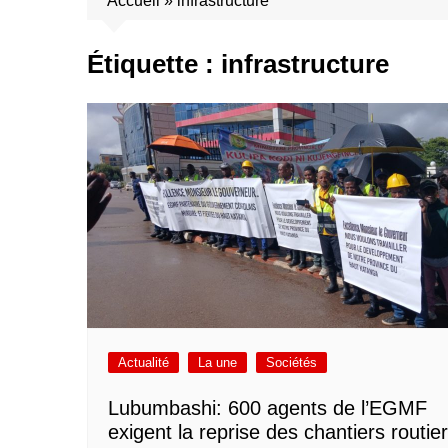
Accueil
»
infrastructure
Étiquette :
infrastructure
Actualité
La une
Sociétés
Lubumbashi: 600 agents de l’EGMF
exigent la reprise des chantiers routie