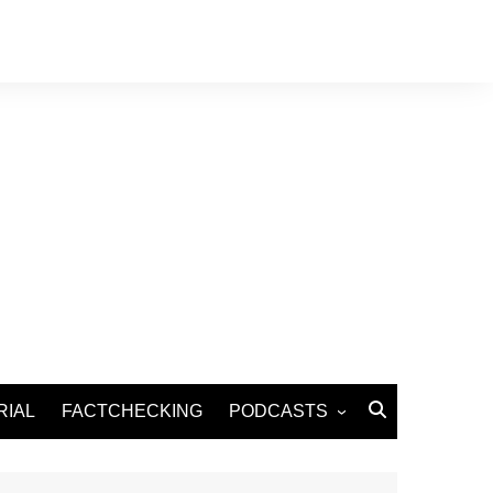
RIAL
FACTCHECKING
PODCASTS
Podcast Santé
Podcast Environnement