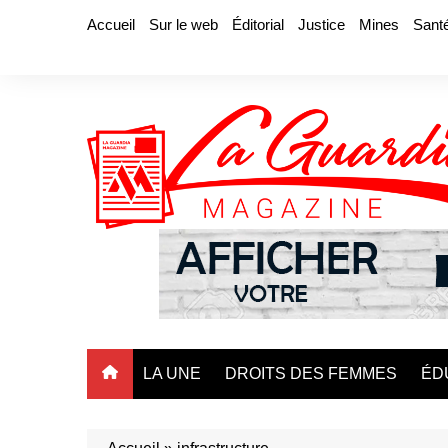
Aller
Accueil
Sur le web
Éditorial
Justice
Mines
Sant
au
contenu
LA UNE
DROITS DES FEMMES
ÉD