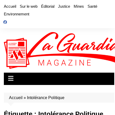
Aller
Accueil
Sur le web
Éditorial
Justice
Mines
Santé
au
Environnement
contenu
Accueil
»
Intolérance Politique
Étiquette :
Intolérance Politique