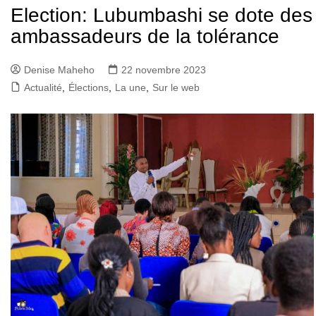
Election: Lubumbashi se dote des
ambassadeurs de la tolérance
Denise Maheho
22 novembre 2023
Actualité
,
Élections
,
La une
,
Sur le web