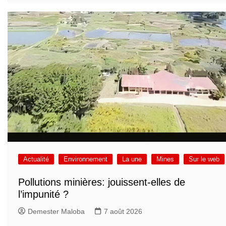
Actualité
Environnement
La une
Mines
Sur le web
Pollutions minières: jouissent-elles de
l’impunité ?
Demester Maloba
7 août 2026