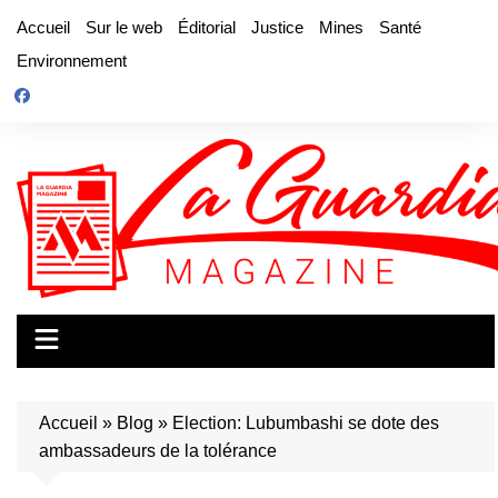
Aller
Accueil
Sur le web
Éditorial
Justice
Mines
Santé
au
Environnement
contenu
Accueil
»
Blog
»
Election: Lubumbashi se dote des
ambassadeurs de la tolérance