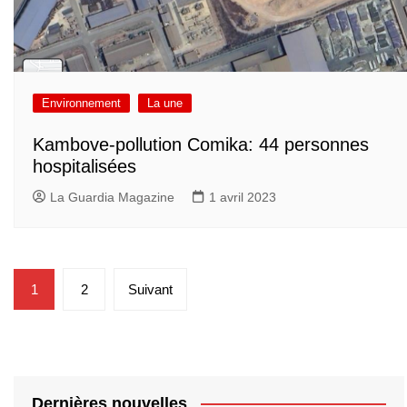
Environnement
La une
Kambove-pollution Comika: 44 personnes
hospitalisées
La Guardia Magazine
1 avril 2023
Pagination
1
2
Suivant
des
publications
Dernières nouvelles