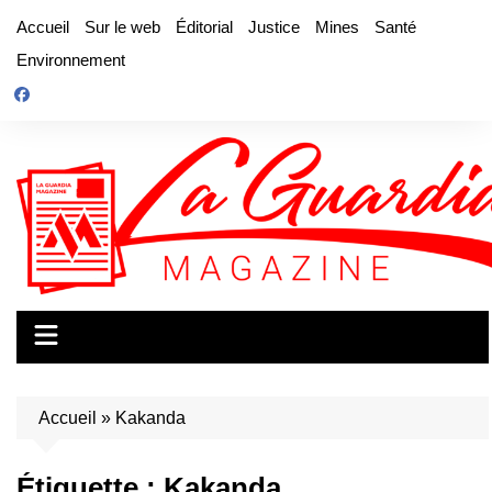
Aller
Accueil
Sur le web
Éditorial
Justice
Mines
Santé
au
Environnement
contenu
Accueil
»
Kakanda
Étiquette :
Kakanda