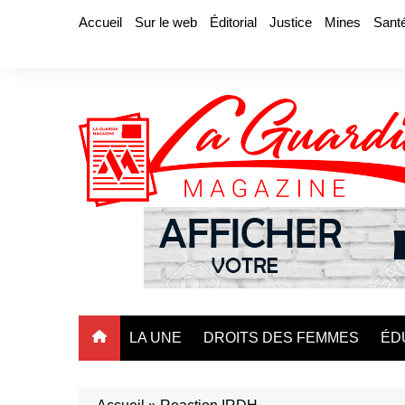
Aller
Accueil
Sur le web
Éditorial
Justice
Mines
Sant
au
contenu
LA UNE
DROITS DES FEMMES
ÉD