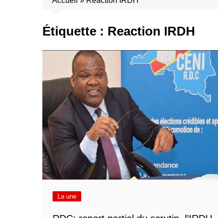
Accueil
»
Reaction IRDH
Étiquette :
Reaction IRDH
La une