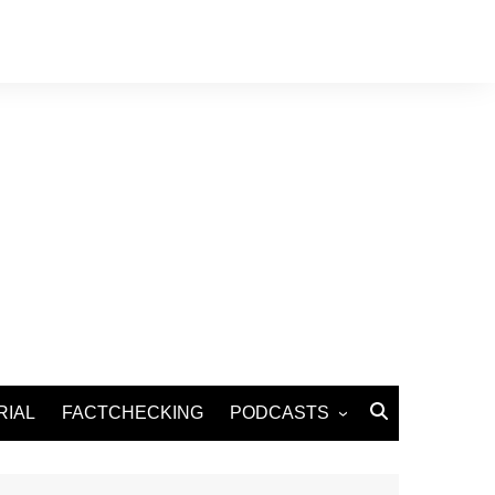
RIAL
FACTCHECKING
PODCASTS
Podcast Santé
Podcast Environnement