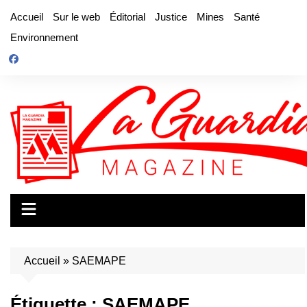
Aller
Accueil
Sur le web
Éditorial
Justice
Mines
Santé
au
Environnement
contenu
Accueil
»
SAEMAPE
Étiquette :
SAEMAPE