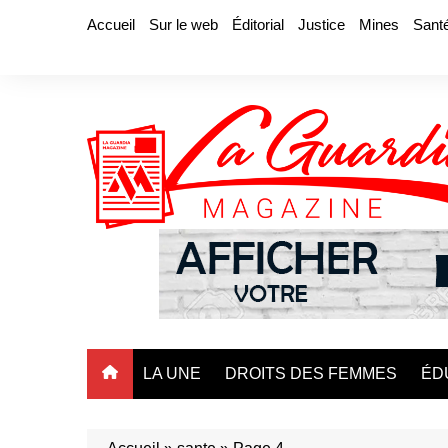
Aller
Accueil
Sur le web
Éditorial
Justice
Mines
Sant
au
contenu
LA UNE
DROITS DES FEMMES
ÉD