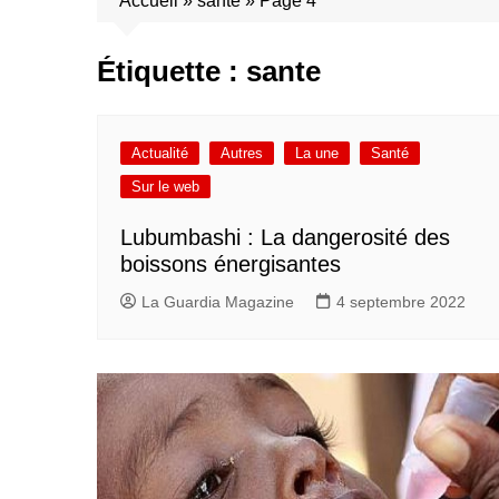
Accueil
»
sante
»
Page 4
Étiquette :
sante
Actualité
Autres
La une
Santé
Sur le web
Lubumbashi : La dangerosité des
boissons énergisantes
La Guardia Magazine
4 septembre 2022