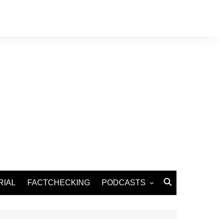
RIAL
FACTCHECKING
PODCASTS
Podcast Santé
Podcast Environnement