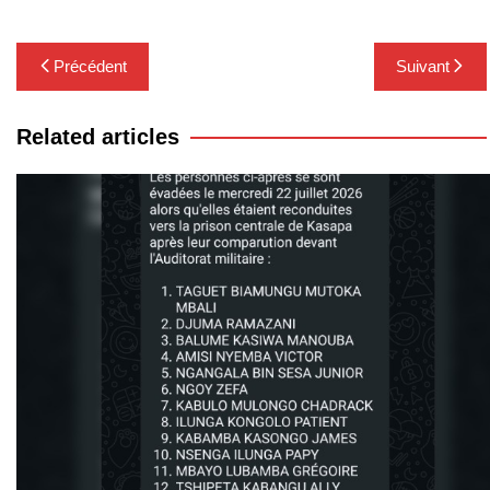
Navigation
Précédent
Suivant
de
l’article
Related articles