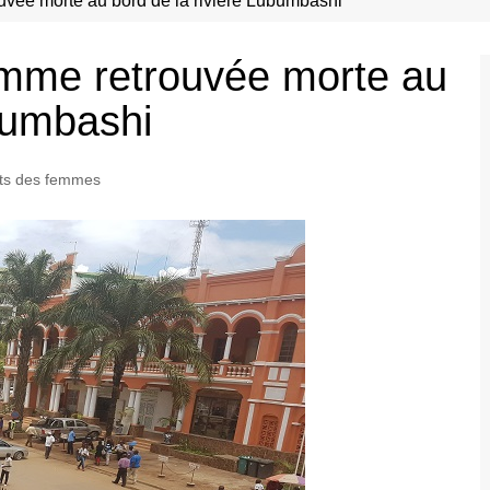
vée morte au bord de la rivière Lubumbashi
mme retrouvée morte au
ubumbashi
its des femmes