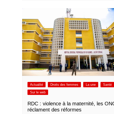
Actualité
Droits des femmes
La une
Santé
Sur le web
RDC : violence à la maternité, les ON
réclament des réformes