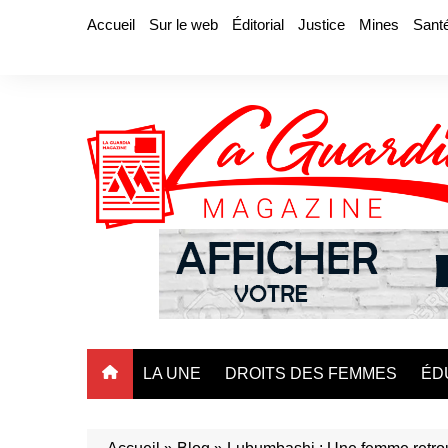
Aller
Accueil
Sur le web
Éditorial
Justice
Mines
Sant
au
contenu
LA UNE
DROITS DES FEMMES
ÉD