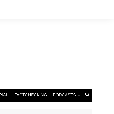
RIAL
FACTCHECKING
PODCASTS
Podcast Santé
Podcast Environnement