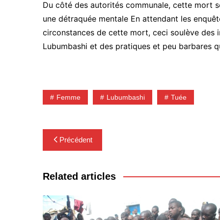
Du côté des autorités communale, cette mort s
une détraquée mentale En attendant les enquêtes
circonstances de cette mort, ceci soulève des int
Lubumbashi et des pratiques et peu barbares qu
Femme
Lubumbashi
Tuée
Navigation
Précédent
de
l’article
Related articles