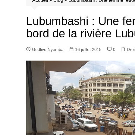
Accueil
»
Blog
»
Lubumbashi : Une femme retrou
Lubumbashi : Une fe
bord de la rivière L
Godlive Nyemba
16 juillet 2018
0
Dro