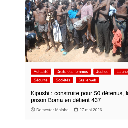
Actualité
Droits des femmes
Justice
La une
Sécurité
Sociétés
Sur le web
Kipushi : construite pour 50 détenus, l
prison Boma en détient 437
Demester Maloba
27 mai 2026