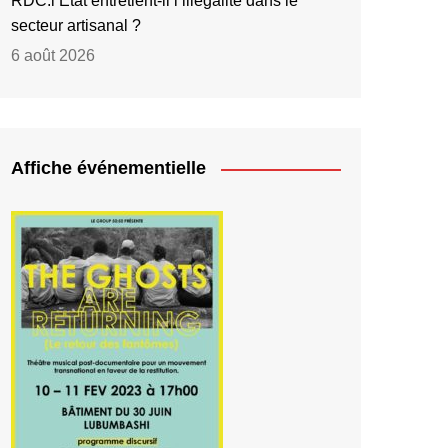
RDC:l’État entretient-il l’illégalité dans le
secteur artisanal ?
6 août 2026
Affiche événementielle