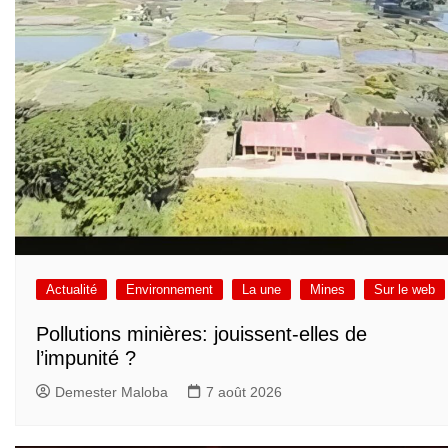
Actualité
Environnement
La une
Mines
Sur le web
Pollutions minières: jouissent-elles de
l’impunité ?
Demester Maloba
7 août 2026