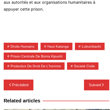
aux autorités et aux organisations humanitaires à
appuyer cette prison.
Droits Humains
Haut Katanga
Lubumbashi
Prison Centrale De Boma Kipushi
Protection De Droit De L'homme
Societé Civile
Navigation
Précédent
Suivant
de
l’article
Related articles