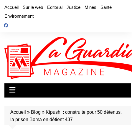
Aller
Accueil
Sur le web
Éditorial
Justice
Mines
Santé
au
Environnement
contenu
Accueil
»
Blog
»
Kipushi : construite pour 50 détenus,
la prison Boma en détient 437