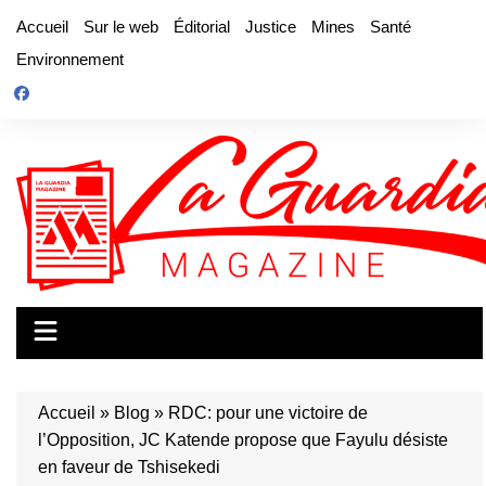
Aller
Accueil
Sur le web
Éditorial
Justice
Mines
Santé
au
Environnement
contenu
Accueil
»
Blog
»
RDC: pour une victoire de
l’Opposition, JC Katende propose que Fayulu désiste
en faveur de Tshisekedi