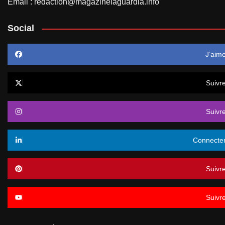
Email : redaction@magazinelaguardia.info
Social
J’aim
Suivr
Suivr
Connecte
Suivr
Suivr