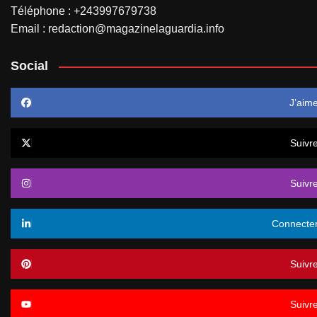
Téléphone : +243997679738
Email : redaction@magazinelaguardia.info
Social
J’aim
Suivr
Suivr
Connecte
Suivr
Suivr