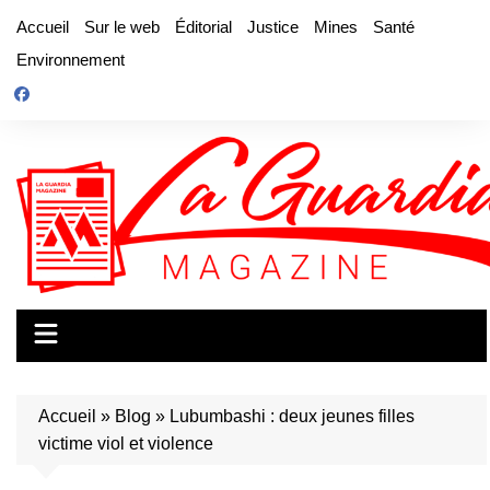
Aller
Accueil
Sur le web
Éditorial
Justice
Mines
Santé
au
Environnement
contenu
Accueil
»
Blog
»
Lubumbashi : deux jeunes filles
victime viol et violence