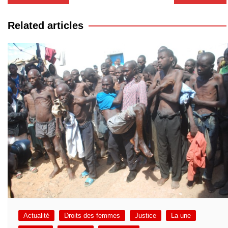
de
l’article
Related articles
Actualité
Droits des femmes
Justice
La une