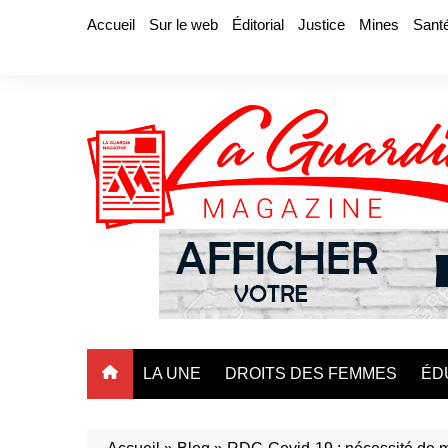
Aller
Accueil
Sur le web
Éditorial
Justice
Mines
Sant
au
contenu
LA UNE
DROITS DES FEMMES
ÉD