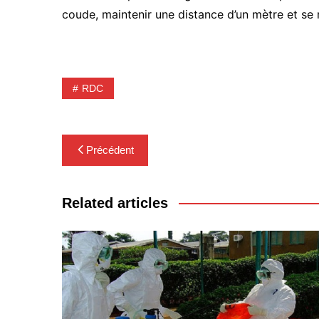
coude, maintenir une distance d’un mètre et se
RDC
Navigation
Précédent
de
l’article
Related articles