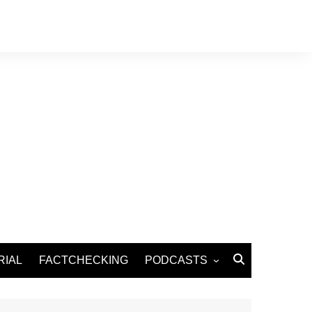
RIAL
FACTCHECKING
PODCASTS
Podcast Santé
Podcast Environnement