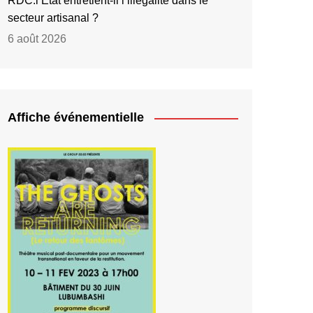
RDC:l’État entretient-il l’illégalité dans le
secteur artisanal ?
6 août 2026
Affiche événementielle