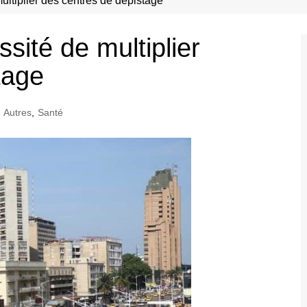
ltiplier des centres de dépistage
ité de multiplier
tage
Autres
,
Santé