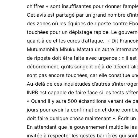
chiffres « sont insuffisantes pour donner l’amp
Cet avis est partagé par un grand nombre d’inte
des zones où les équipes de riposte contre Ebol
touchées pour un dépistage rapide. Le gouverne
quant à ce et les cures d’attaque. » Dit Francoi
Mutumambila Mbuku Matata un autre internaute in
de riposte doit être faite avec urgence : « il est
débordement, qu’ils songent déjà de décentrali
sont pas encore touchées, car elle constitue une 
Au-delà de ces inquiétudes d’autres s’interrogen
INRB est capable de faire face si les tests s’é
« Quand il y aura 500 échantillons venant de pa
jours pour avoir la confirmation et donc combi
doit faire quelque chose maintenant ». Écrit un 
En attendant que le gouvernement multiplie les 
invitée à respecter les gestes barrières qui son