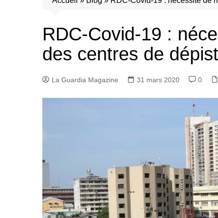
Accueil
»
Blog
»
RDC-Covid-19 : nécessité de mu
RDC-Covid-19 : nécess
des centres de dépis
La Guardia Magazine
31 mars 2020
0