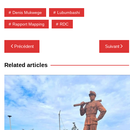
Denis Mukwege
Lubumbashi
Rapport Mapping
RDC
Navigation
Précédent
Suivant
de
l’article
Related articles