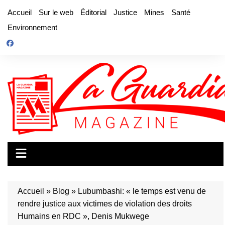
Aller
Accueil
Sur le web
Éditorial
Justice
Mines
Santé
au
Environnement
contenu
Accueil
»
Blog
»
Lubumbashi: « le temps est venu de
rendre justice aux victimes de violation des droits
Humains en RDC », Denis Mukwege