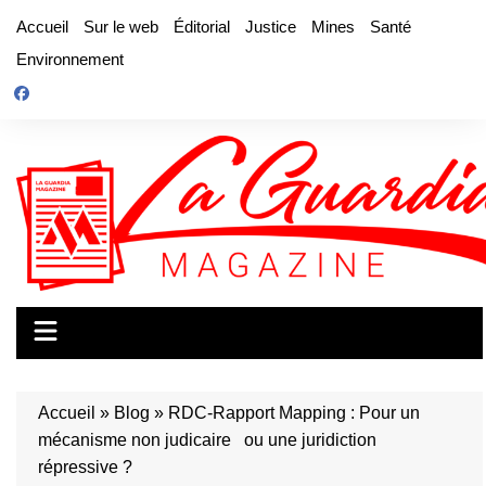
Aller
Accueil
Sur le web
Éditorial
Justice
Mines
Santé
au
Environnement
contenu
Accueil
»
Blog
»
RDC-Rapport Mapping : Pour un
mécanisme non judicaire ou une juridiction
répressive ?