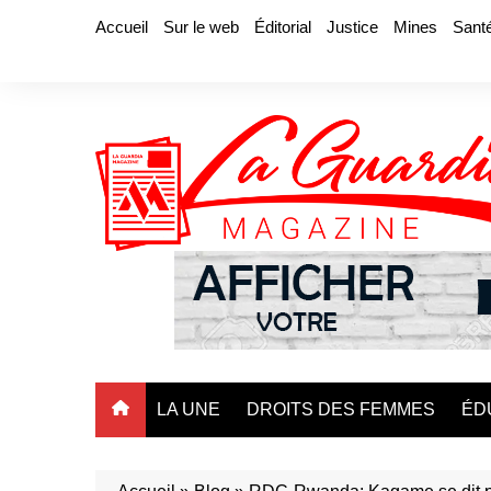
Aller
Accueil
Sur le web
Éditorial
Justice
Mines
Sant
au
contenu
LA UNE
DROITS DES FEMMES
ÉD