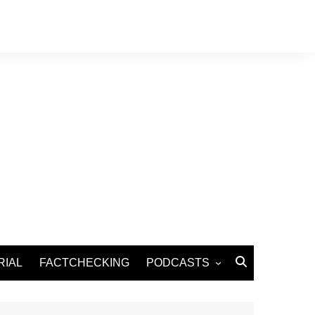
RIAL
FACTCHECKING
PODCASTS
Podcast Santé
Podcast Environnement