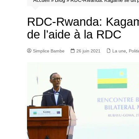
Accueil
»
Blog
»
RDC-Rwanda: Kagame se dit prê
RDC-Rwanda: Kagame 
de l’aide à la RDC
Simplice Bambe
26 juin 2021
La une
,
Polit