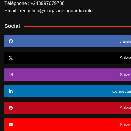
Téléphone : +243997679738
Email : redaction@magazinelaguardia.info
Social
J’aim
Suivr
Suivr
Connecte
Suivr
Suivr