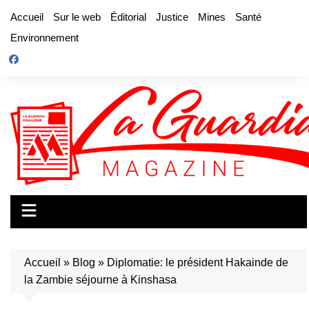
Aller
Accueil
Sur le web
Éditorial
Justice
Mines
Santé
au
Environnement
contenu
Accueil
»
Blog
»
Diplomatie: le président Hakainde de
la Zambie séjourne à Kinshasa