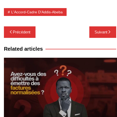
L'Accord-Cadre D'Addis-Abeba
Navigation
Précédent
Suivant
de
l’article
Related articles