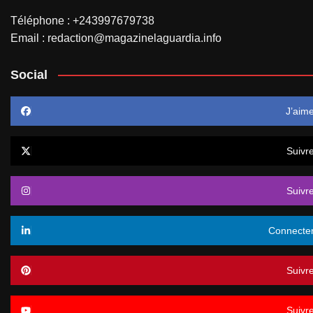
Téléphone : +243997679738
Email : redaction@magazinelaguardia.info
Social
J’aim
Suivr
Suivr
Connecte
Suivr
Suivr