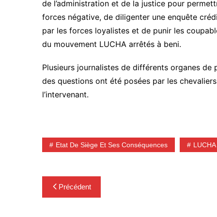
de l’administration et de la justice pour permet
forces négative, de diligenter une enquête crédi
par les forces loyalistes et de punir les coupab
du mouvement LUCHA arrêtés à beni.
Plusieurs journalistes de différents organes de
des questions ont été posées par les chevaliers
l’intervenant.
Etat De Siège Et Ses Conséquences
LUCHA
Navigation
Précédent
de