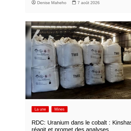
Denise Maheho
7 août 2026
La une
Mines
RDC: Uranium dans le cobalt : Kinsha
réagit et promet des analyses