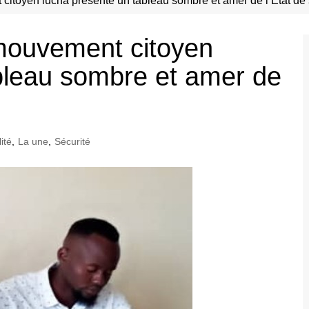
 citoyen lucha présente un tableau sombre et amer de l’Etat de 
 mouvement citoyen
bleau sombre et amer de
ité
,
La une
,
Sécurité