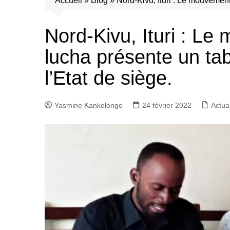
Accueil
»
Blog
»
Nord-Kivu, Ituri : Le mouvement
Nord-Kivu, Ituri : Le
lucha présente un ta
l’Etat de siège.
Yasmine Kankolongo
24 février 2022
Actual