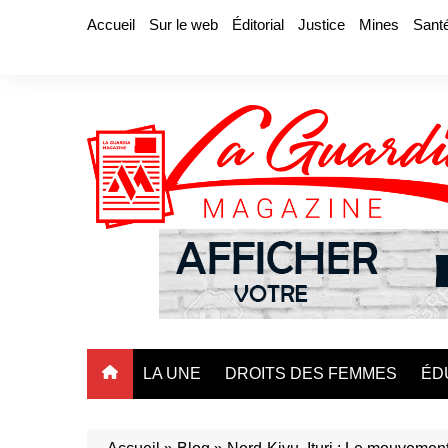
Aller
Accueil
Sur le web
Éditorial
Justice
Mines
Sant
au
contenu
LA UNE
DROITS DES FEMMES
ÉD