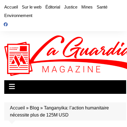
Aller
Accueil
Sur le web
Éditorial
Justice
Mines
Santé
au
Environnement
contenu
Accueil
»
Blog
»
Tanganyika: l’action humanitaire
nécessite plus de 125M USD