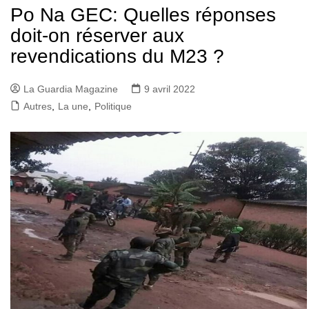
Po Na GEC: Quelles réponses
doit-on réserver aux
revendications du M23 ?
La Guardia Magazine
9 avril 2022
Autres
,
La une
,
Politique