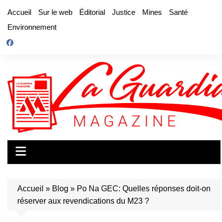
Aller
Accueil
Sur le web
Éditorial
Justice
Mines
Santé
au
Environnement
contenu
Accueil
»
Blog
»
Po Na GEC: Quelles réponses doit-on
réserver aux revendications du M23 ?