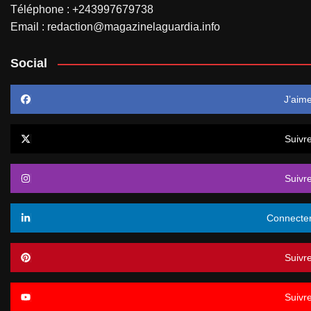
Téléphone : +243997679738
Email : redaction@magazinelaguardia.info
Social
J’aim
Suivr
Suivr
Connecte
Suivr
Suivr