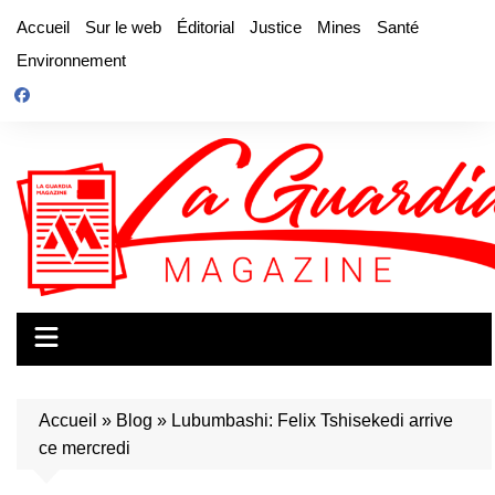
Aller
Accueil
Sur le web
Éditorial
Justice
Mines
Santé
au
Environnement
contenu
Accueil
»
Blog
»
Lubumbashi: Felix Tshisekedi arrive
ce mercredi