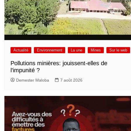
Actualité
Environnement
La une
Mines
Sur le web
Pollutions minières: jouissent-elles de
l’impunité ?
Demester Maloba
7 août 2026