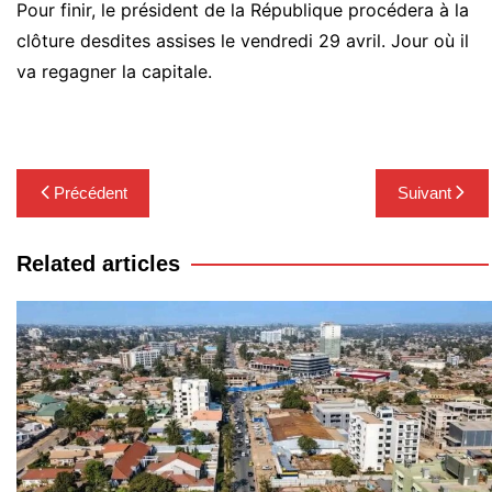
Pour finir, le président de la République procédera à la
clôture desdites assises le vendredi 29 avril. Jour où il
va regagner la capitale.
Navigation
Précédent
Suivant
de
l’article
Related articles