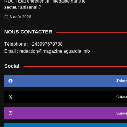
RDC:l’État entretient-il l’illégalité dans le
secteur artisanal ?
6 août 2026
NOUS CONTACTER
Téléphone : +243997679738
Email : redaction@magazinelaguardia.info
Social
J’aim
Suivr
Suivr