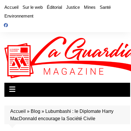
Aller
Accueil
Sur le web
Éditorial
Justice
Mines
Santé
au
Environnement
contenu
Accueil
»
Blog
»
Lubumbashi : le Diplomate Harry
MacDonnald encourage la Société Civile