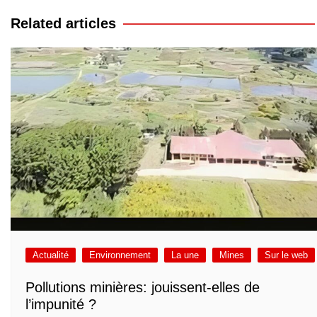
l’article
Related articles
Actualité
Environnement
La une
Mines
Sur le web
Pollutions minières: jouissent-elles de
l’impunité ?