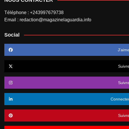
Téléphone : +243997679738
Email : redaction@magazinelaguardia.info
Social
J’aim
Suivr
Suivr
Connecte
Suivr