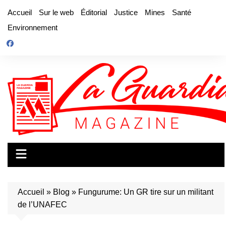
Aller
Accueil
Sur le web
Éditorial
Justice
Mines
Santé
au
Environnement
contenu
Accueil
»
Blog
»
Fungurume: Un GR tire sur un militant
de l’UNAFEC