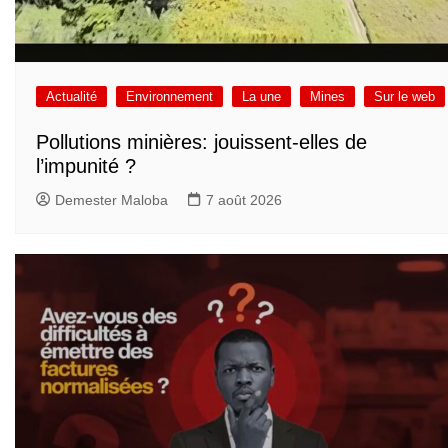
Actualité
Environnement
La une
Mines
Sur le web
Pollutions minières: jouissent-elles de
l’impunité ?
Demester Maloba
7 août 2026