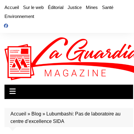
Aller
Accueil
Sur le web
Éditorial
Justice
Mines
Santé
au
Environnement
contenu
Accueil
»
Blog
»
Lubumbashi: Pas de laboratoire au
centre d’excellence SIDA