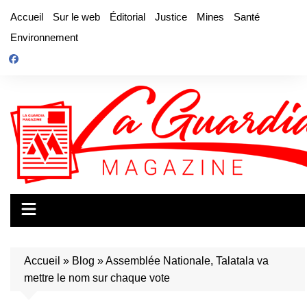
Aller
Accueil
Sur le web
Éditorial
Justice
Mines
Santé
au
Environnement
contenu
Accueil
»
Blog
»
Assemblée Nationale, Talatala va
mettre le nom sur chaque vote