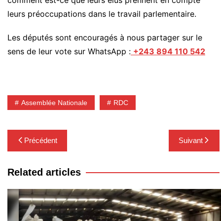
leurs préoccupations dans le travail parlementaire.
Les députés sont encouragés à nous partager sur le
sens de leur vote sur WhatsApp :
+243 894 110 542
Assemblée Nationale
RDC
Navigation
Précédent
Suivant
de
l’article
Related articles