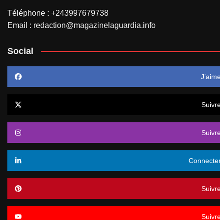
Téléphone : +243997679738
Email : redaction@magazinelaguardia.info
Social
J’aim
Suivr
Suivr
Connecte
Suivr
Suivr