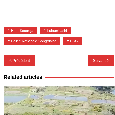
Haut Katanga
Lubumbashi
Police Nationale Congolaise
RDC
Navigation
Précédent
Suivant
de
l’article
Related articles