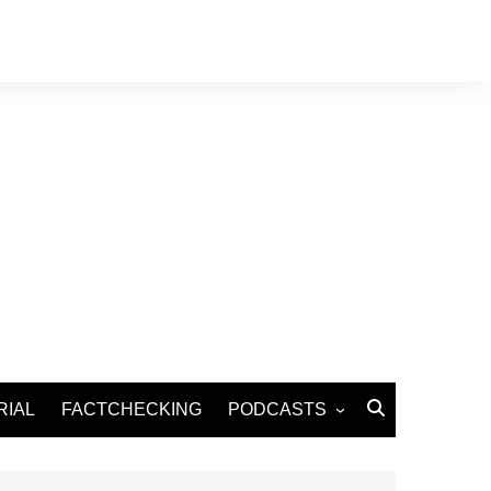
RIAL
FACTCHECKING
PODCASTS
Podcast Santé
Podcast Environnement