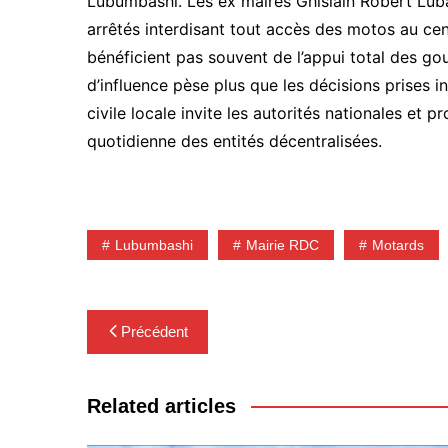
Lubumbashi. Les ex maires Ghislain Robert Lub
arrêtés interdisant tout accès des motos au ce
bénéficient pas souvent de l’appui total des gou
d’influence pèse plus que les décisions prises 
civile locale invite les autorités nationales et p
quotidienne des entités décentralisées.
Lubumbashi
Mairie RDC
Motards
Navigation
Précédent
de
l’article
Related articles