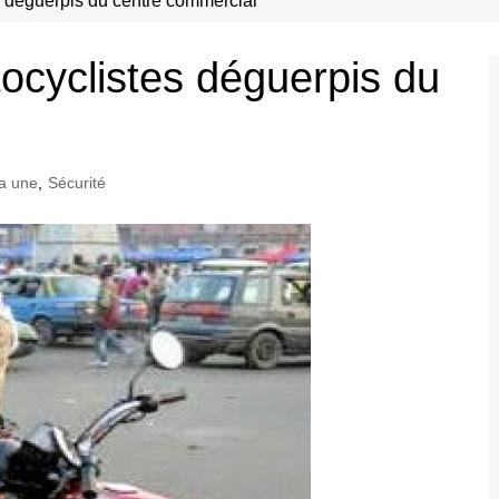
s déguerpis du centre commercial
ocyclistes déguerpis du
a une
,
Sécurité