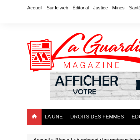
Aller
Accueil
Sur le web
Éditorial
Justice
Mines
Sant
au
contenu
LA UNE
DROITS DES FEMMES
ÉD