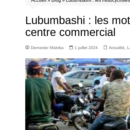
Accueil
»
Blog
»
Lubumbashi : les motocycliste
Lubumbashi : les mot
centre commercial
Demester Maloba
1 juillet 2024
Actualité
,
L