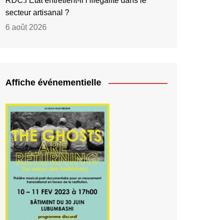
RDC:l’État entretient-il l’illégalité dans le
secteur artisanal ?
6 août 2026
Affiche événementielle