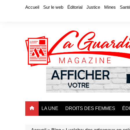
Aller
Accueil
Sur le web
Éditorial
Justice
Mines
Sant
au
contenu
LA UNE
DROITS DES FEMMES
ÉD