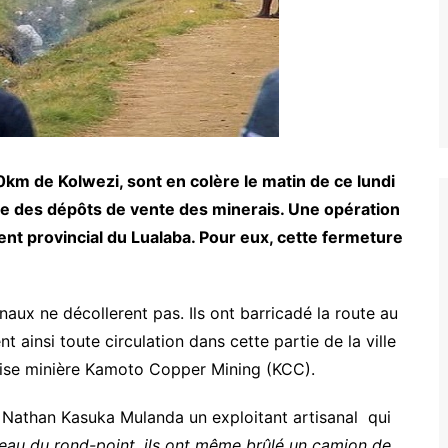
0km de Kolwezi, sont en colère le matin de ce lundi
re des dépôts de vente des minerais. Une opération
t provincial du Lualaba. Pour eux, cette fermeture
naux ne décollerent pas. Ils ont barricadé la route au
 ainsi toute circulation dans cette partie de la ville
eprise minière Kamoto Copper Mining (KCC).
e Nathan Kasuka Mulanda un exploitant artisanal qui
eau du rond-point, ils ont même brûlé un camion de