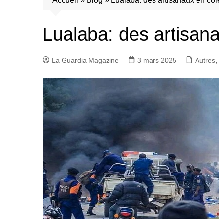
Accueil
»
Blog
»
Lualaba: des artisanaux en colè
Lualaba: des artisana
La Guardia Magazine
3 mars 2025
Autres
,