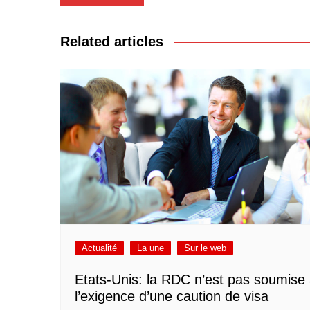
de
l’article
Related articles
Actualité
La une
Sur le web
Etats-Unis: la RDC n’est pas soumise
l’exigence d’une caution de visa