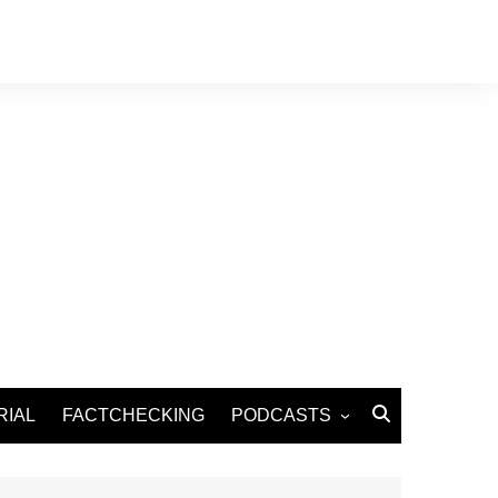
RIAL
FACTCHECKING
PODCASTS
Podcast Santé
Podcast Environnement